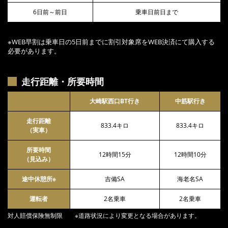
6日前～前日
乗車日前日まで
※WEB早割は乗車日の5日前までに割引対象席をWEB決済にて購入する
必要があります。
走行距離・所要時間
大崎駅西口BT行き
中筋駅行き
走行距離
833.4キロ
833.4キロ
（実車）
所要時間
12時間15分
12時間10分
（見込み）
途中休憩所※
吉備SA
海老名SA
運転者
2名乗車
2名乗車
対人賠償保険無制限 ※道路状況により変更となる場合があります。