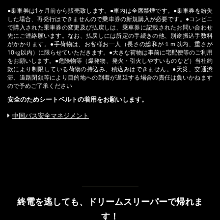
●乗車券は1ヶ月前から販売致します。●車内は全席禁煙です。●乗車券を紛失
した場合、再発行はできませんので乗車券の新規購入が必要です。●コンビニ
で購入された乗車券の変更及び払戻しは、乗車券に記載されたお問い合わせ
先にご連絡願います。なお、払戻しには所定の手続きの他、別途振込手数料
がかかります。●手荷物は、お客様お一人（長さの総和が１ｍ以内、重さが
10kg以内）に限らせていただきます。●大きな荷物は事前に宅配便等のご利用
をお願いします。●危険物等（爆発物、発火・引火しやすいものなど）当社約
款により制限している荷物の持込み、積込みはできません。●天災、交通渋
滞、道路閉鎖等により目的地への到着が遅延する場合の責任は負いかねます
ので予めご了承ください
安全のためシートベルトの着用をお願いします。
中国バス安全マネジメント
終電を逃しても、ドリームスリーパーで帰れま
す！