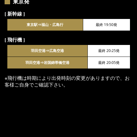
東京発
[ 新幹線 ]
東京駅⇒福山・広島行
最終 19:50発
[ 飛行機 ]
羽田空港⇒広島空港
最終 20:25発
羽田空港⇒岩国錦帯橋空港
最終 20:05発
※飛行機は時期により出発時刻の変更がありますので、お
客様ご自身でご確認下さい。